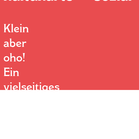
Klein
aber
oho!
Ein
vielseitiges
Kulturprogramm
und
rund