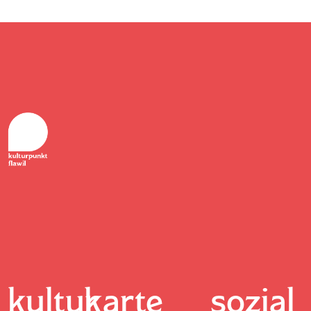
kultur
karte
sozial