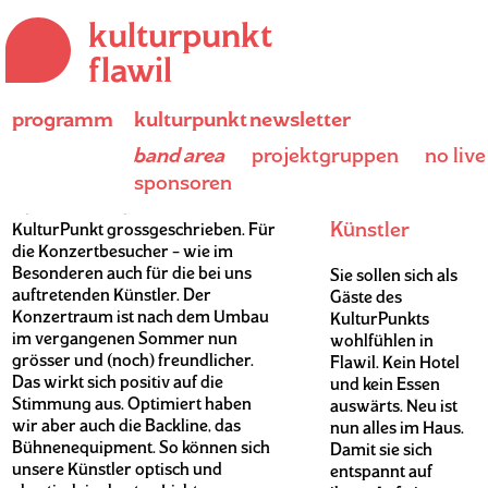
kulturpunkt
flawil
programm
kulturpunkt
newsletter
Direkt
band area
projektgruppen
no live
Alles Gute für unsere Gäste
zum
Alles da für
sponsoren
Inhalt
unsere
Gastfreundschaft wird im
Künstler
KulturPunkt grossgeschrieben. Für
die Konzertbesucher – wie im
Besonderen auch für die bei uns
Sie sollen sich als
auftretenden Künstler. Der
Gäste des
Konzertraum ist nach dem Umbau
KulturPunkts
im vergangenen Sommer nun
wohlfühlen in
grösser und (noch) freundlicher.
Flawil. Kein Hotel
Das wirkt sich positiv auf die
und kein Essen
Stimmung aus. Optimiert haben
auswärts. Neu ist
wir aber auch die Backline, das
nun alles im Haus.
Bühnenequipment. So können sich
Damit sie sich
unsere Künstler optisch und
entspannt auf